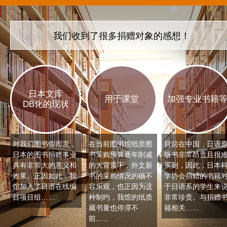
我们收到了很多捐赠对象的感想！
日本文库
用于课堂
加强专业书籍
DB化的现状
对我们图书馆而言，
在当前图书馆纸质图
目前在中国，日语
日本的图书捐赠事业
书采购预算逐年削减
版书非常昂贵且很
具有非常大的意义和
的大背景下，外文新
买到，因此，日本
效果。正因如此，我
书的采购情况的确不
学协会捐赠的书籍
馆加入了日语在线编
容乐观，也正因为这
于日语系的学生来
目项目组……
种制约，我馆的纸质
非常珍贵。与捐赠
藏书量也停滞不
籍相关……
前......