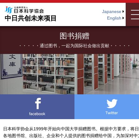
Japanese
中日共创未来项目
English
图书捐赠
・・・・・通过图书，一起为国际社会做出贡献・・・・・
日本科学协会从1999年开始向中国大学捐赠图书。根据中方要求，将
各地图书馆、出版社、企业和个人提供的图书捐赠给中国，为加深对中